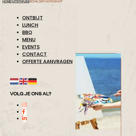
HOME
/
UITSTAPJES
/
SCHILDER WORKSHOP
SCHILDER WORKSHOP
ONTBIJT
LUNCH
BBQ
MENU
EVENTS
1250+ KLANTBEOORDELINGEN 9.5 / 10
CONTACT
OFFERTE AANVRAGEN
VOLG JE ONS AL?