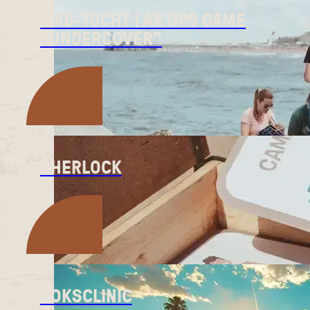
IPAD-TOCHT | AR GPS GAME
”UNDERCOVER”
SHERLOCK
BOKSCLINIC