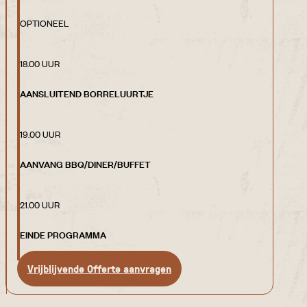
OPTIONEEL
18.00 UUR
AANSLUITEND BORRELUURTJE
19.00 UUR
AANVANG BBQ/DINER/BUFFET
21.00 UUR
EINDE PROGRAMMA
Vrijblijvende Offerte aanvragen