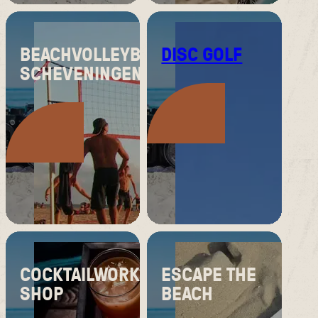
BEACHVOLLEYBAL
DISC GOLF
SCHEVENINGEN
COCKTAILWORK-
ESCAPE THE
SHOP
BEACH