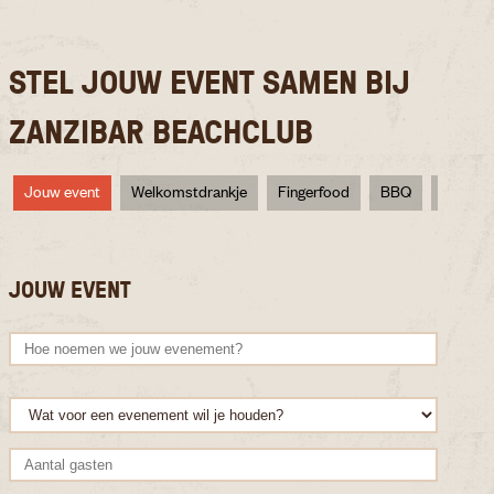
STEL JOUW EVENT SAMEN BIJ
ZANZIBAR BEACHCLUB
Jouw event
Welkomstdrankje
Fingerfood
BBQ
Dessert
JOUW EVENT
WELK
Wilt je 