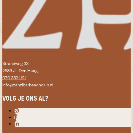
Strandweg 33
2586 JL Den Haag
070 352 1121
info@zanzibarbeachclub.nl
VOLG JE ONS AL?