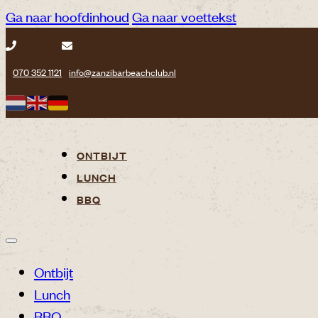
Ga naar hoofdinhoud
Ga naar voettekst
070 352 1121
info@zanzibarbeachclub.nl
ONTBIJT
LUNCH
BBQ
Ontbijt
Lunch
BBQ