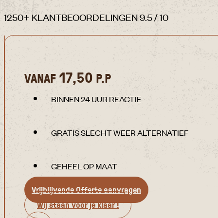
1250+ KLANTBEOORDELINGEN 9.5 / 10
17,50
VANAF
P.P
BINNEN 24 UUR REACTIE
GRATIS SLECHT WEER ALTERNATIEF
GEHEEL OP MAAT
Vrijblijvende Offerte aanvragen
Wij staan voor je klaar !