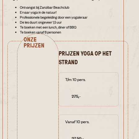
Ontvangst bij Zanzibar Beachclub
Ervaar yoga in de natuur!
Professionele begeleiding door een yogaleraar
De les duurt ongeveer 1,5 uur
Te boeken met een lunch, diner of BBQ
Te boeken vanaf 8 personen
ONZE
PRIJZEN
PRIJZEN YOGA OP HET
STRAND
T/m 10 pers.
275,-
Vanaf 10 pers.
27,50,-