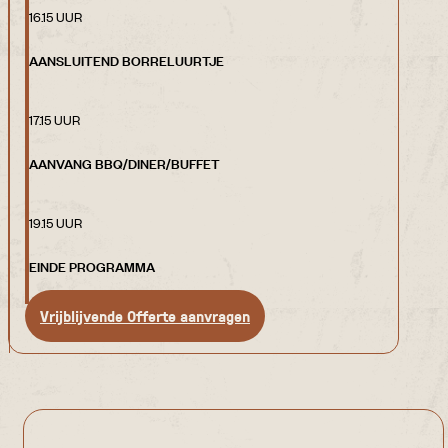
16.15 UUR
AANSLUITEND BORRELUURTJE
17.15 UUR
AANVANG BBQ/DINER/BUFFET
19.15 UUR
EINDE PROGRAMMA
Vrijblijvende Offerte aanvragen