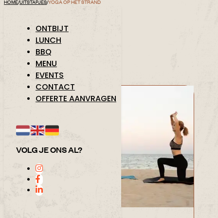
HOME
/
UITSTAPJES
/
YOGA OP HET STRAND
YOGA OP HET STRAND
ONTBIJT
LUNCH
BBQ
MENU
EVENTS
1250+ KLANTBEOORDELINGEN 9.5 / 10
CONTACT
OFFERTE AANVRAGEN
VOLG JE ONS AL?