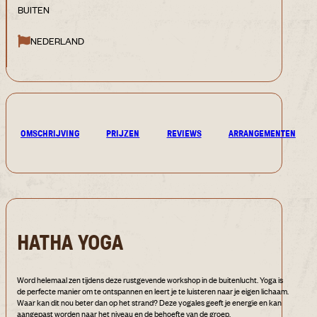
BUITEN
NEDERLAND
OMSCHRIJVING
PRIJZEN
REVIEWS
ARRANGEMENTEN
HATHA YOGA
Word helemaal zen tijdens deze rustgevende workshop in de buitenlucht. Yoga is
de perfecte manier om te ontspannen en leert je te luisteren naar je eigen lichaam.
Waar kan dit nou beter dan op het strand? Deze yogales geeft je energie en kan
aangepast worden naar het niveau en de behoefte van de groep.