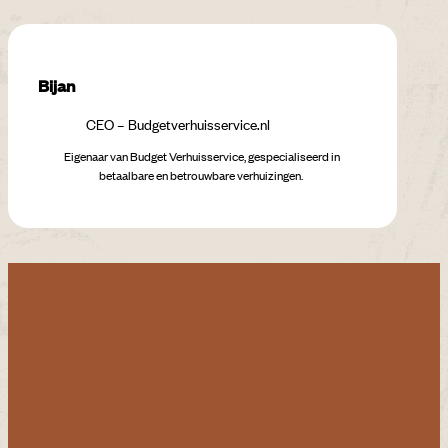
Bijan
CEO – Budgetverhuisservice.nl
Eigenaar van Budget Verhuisservice, gespecialiseerd in
betaalbare en betrouwbare verhuizingen.