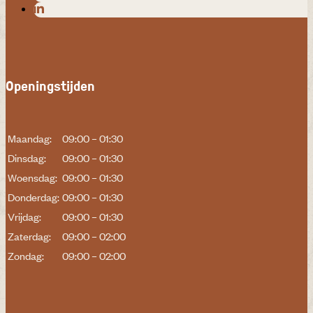
Openingstijden
Maandag:
09:00 – 01:30
Dinsdag:
09:00 – 01:30
Woensdag:
09:00 – 01:30
Donderdag:
09:00 – 01:30
Vrijdag:
09:00 – 01:30
Zaterdag:
09:00 – 02:00
Zondag:
09:00 – 02:00