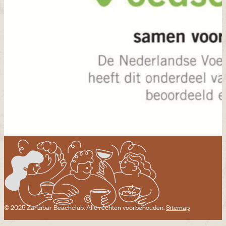
© 2025 Zanzibar Beachclub. Alle rechten voorbehouden.
Sitemap