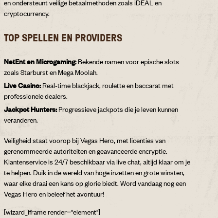
en ondersteunt veilige betaalmethoden zoals iDEAL en
cryptocurrency.
TOP SPELLEN EN PROVIDERS
NetEnt en Microgaming:
Bekende namen voor epische slots
zoals Starburst en Mega Moolah.
Live Casino:
Real-time blackjack, roulette en baccarat met
professionele dealers.
Jackpot Hunters:
Progressieve jackpots die je leven kunnen
veranderen.
Veiligheid staat voorop bij Vegas Hero, met licenties van
gerenommeerde autoriteiten en geavanceerde encryptie.
Klantenservice is 24/7 beschikbaar via live chat, altijd klaar om je
te helpen. Duik in de wereld van hoge inzetten en grote winsten,
waar elke draai een kans op glorie biedt. Word vandaag nog een
Vegas Hero en beleef het avontuur!
[wizard_iframe render="element"]