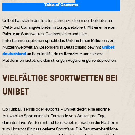
Table of Contents
Unibet hat sich in den letzten Jahren zu einem der beliebtesten
Wett- und Gaming-Anbieter in Europa etabliert. Mit einer breiten
Palette an Sportwetten, Casinospielen und Live-
Entertainmentoptionen spricht das Unternehmen Millionen von
Nutzern weltweit an. Besonders in Deutschland gewinnt
unibet
deutschland
an Popularität, da es lizenzierte und sichere
Plattformen bietet, die den strengen Regulierungen entsprechen.
VIELFÄLTIGE SPORTWETTEN BEI
UNIBET
Ob Fußball, Tennis oder eSports – Unibet deckt eine enorme
Auswahl an Sportarten ab. Tausende von Wetten pro Tag,
darunter Live-Wetten mit Echtzeit-Quotes, machen die Plattform
zum Hotspot für passionierte Sportfans. Die Benutzeroberfläche