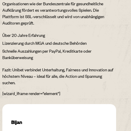
Organisationen wie der Bundeszentrale für gesundheitliche
Aufklärung fördert es verantwortungsvolles Spielen. Die
Plattform ist SSL-verschlüsselt und wird von unabhängigen
Auditoren geprüft.
Über 20 Jahre Erfahrung
Lizenzierung durch MGA und deutsche Behörden
Schnelle Auszahlungen per PayPal, Kreditkarte oder
Banküberweisung
Fazit: Unibet verbindet Unterhaltung, Fairness und Innovation auf
höchstem Niveau – ideal für alle, die Action und Spannung
suchen.
[wizard_iframe render="element"]
Bijan