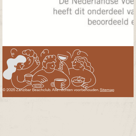
© 2025 Zanzibar Beachclub. Alle rechten voorbehouden.
Sitemap