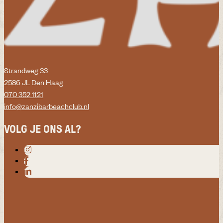
Strandweg 33
2586 JL Den Haag
070 352 1121
info@zanzibarbeachclub.nl
VOLG JE ONS AL?