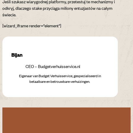
Jeśli szukasz wiarygodnej platformy, przetestuj te mechanizmy i
odkryj, dlaczego stake przyciąga miliony entuzjastów na całym
świecie.
[wizard_iframe render="element"]
Bijan
CEO – Budgetverhuisservice.nl
Eigenaar van Budget Verhuisservice, gespecialiseerd in
betaalbare en betrouwbare verhuizingen.