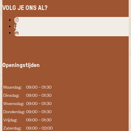
VOLG JE ONS AL?
Openingstijden
Maandag:
09:00 – 01:30
Dinsdag:
09:00 – 01:30
Woensdag:
09:00 – 01:30
Donderdag:
09:00 – 01:30
Vrijdag:
09:00 – 01:30
Zaterdag:
09:00 – 02:00