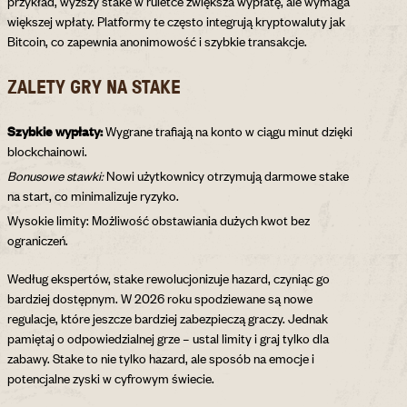
przykład, wyższy stake w ruletce zwiększa wypłatę, ale wymaga
większej wpłaty. Platformy te często integrują kryptowaluty jak
Bitcoin, co zapewnia anonimowość i szybkie transakcje.
ZALETY GRY NA STAKE
Szybkie wypłaty:
Wygrane trafiają na konto w ciągu minut dzięki
blockchainowi.
Bonusowe stawki:
Nowi użytkownicy otrzymują darmowe stake
na start, co minimalizuje ryzyko.
Wysokie limity: Możliwość obstawiania dużych kwot bez
ograniczeń.
Według ekspertów, stake rewolucjonizuje hazard, czyniąc go
bardziej dostępnym. W 2026 roku spodziewane są nowe
regulacje, które jeszcze bardziej zabezpieczą graczy. Jednak
pamiętaj o odpowiedzialnej grze – ustal limity i graj tylko dla
zabawy. Stake to nie tylko hazard, ale sposób na emocje i
potencjalne zyski w cyfrowym świecie.