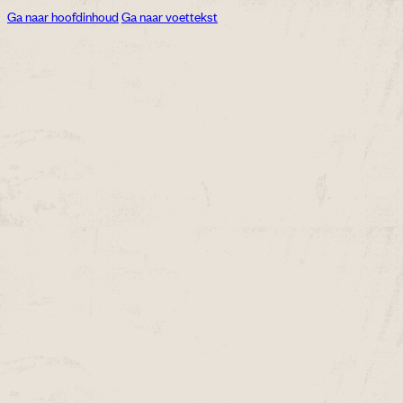
Ga naar hoofdinhoud
Ga naar voettekst