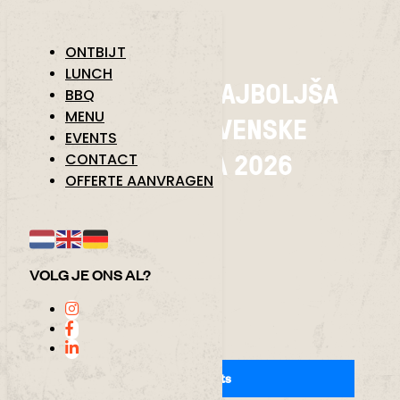
ONTBIJT
LUNCH
STAKE CASINO: NAJBOLJŠA
BBQ
MENU
IZBIRA ZA SLOVENSKE
EVENTS
IGRALCE LETA 2026
CONTACT
OFFERTE AANVRAGEN
Siteusers
4 mei 2026
Leestijd: 2 minuten
VOLG JE ONS AL?
Table of Contents