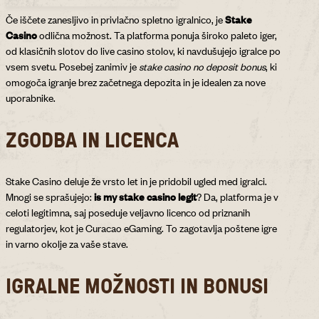
Če iščete zanesljivo in privlačno spletno igralnico, je
Stake
Casino
odlična možnost. Ta platforma ponuja široko paleto iger,
od klasičnih slotov do live casino stolov, ki navdušujejo igralce po
vsem svetu. Posebej zanimiv je
stake casino no deposit bonus
, ki
omogoča igranje brez začetnega depozita in je idealen za nove
uporabnike.
ZGODBA IN LICENCA
Stake Casino deluje že vrsto let in je pridobil ugled med igralci.
Mnogi se sprašujejo:
is my stake casino legit
? Da, platforma je v
celoti legitimna, saj poseduje veljavno licenco od priznanih
regulatorjev, kot je Curacao eGaming. To zagotavlja poštene igre
in varno okolje za vaše stave.
IGRALNE MOŽNOSTI IN BONUSI