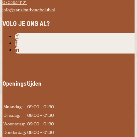
070 352 1121
info@zanzibarbeachclub.nl
VOLG JE ONS AL?
Openingstijden
Maandag:
09:00 – 01:30
Dinsdag:
09:00 – 01:30
Woensdag:
09:00 – 01:30
Donderdag:
09:00 – 01:30