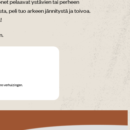
onet pelaavat ystävien tai perheen
a, peli tuo arkeen jännitystä ja toivoa.
!
n.
re verhuizingen.