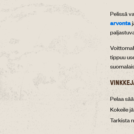
Pelissä va
arvonta
j
paljastuv
Voittomah
tippuu us
suomalaise
VINKKEJ
Pelaa sään
Kokeile j
Tarkista n