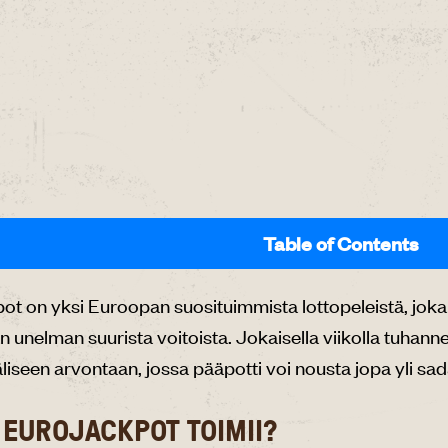
Table of Contents
ot on yksi Euroopan suosituimmista lottopeleistä, joka 
n unelman suurista voitoista. Jokaisella viikolla tuhann
liseen arvontaan, jossa pääpotti voi nousta jopa yli sa
 EUROJACKPOT TOIMII?