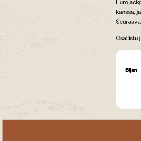
Eurojackp
kanssa, ja
Seuraavas
Osallistu 
Bijan