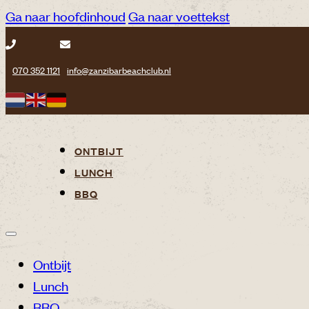
Ga naar hoofdinhoud
Ga naar voettekst
070 352 1121
info@zanzibarbeachclub.nl
ONTBIJT
LUNCH
BBQ
Ontbijt
Lunch
BBQ