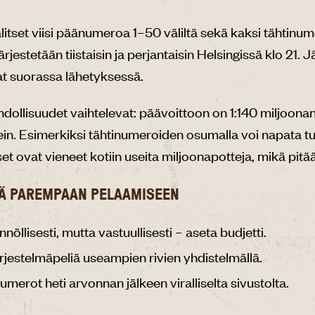
litset viisi päänumeroa 1–50 väliltä sekä kaksi tähtinum
ärjestetään tiistaisin ja perjantaisin Helsingissä klo 21. 
at suorassa lähetyksessä.
dollisuudet vaihtelevat: päävoittoon on 1:140 miljoona
ein. Esimerkiksi tähtinumeroiden osumalla voi napata t
t ovat vieneet kotiin useita miljoonapotteja, mikä pitää
Ä PAREMPAAN PELAAMISEEN
nöllisesti, mutta vastuullisesti – aseta budjetti.
ärjestelmäpeliä useampien rivien yhdistelmällä.
umerot heti arvonnan jälkeen viralliselta sivustolta.