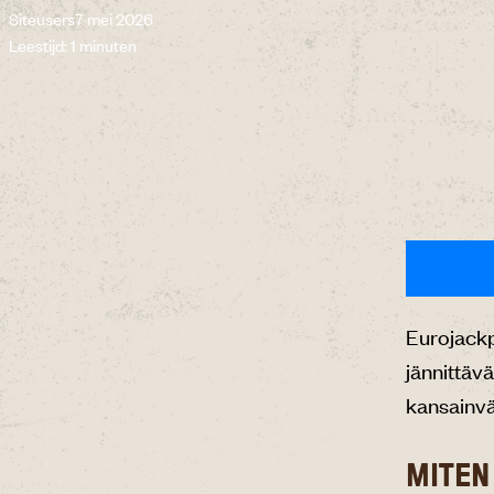
Siteusers
7 mei 2026
Leestijd: 1 minuten
Eurojackp
jännittävä
kansainvä
MITEN