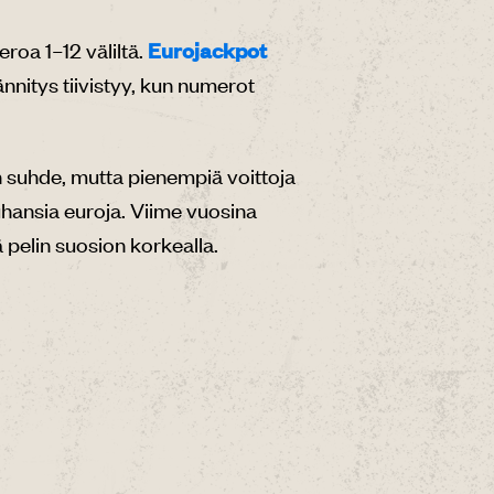
eroa 1–12 väliltä.
Eurojackpot
Jännitys tiivistyy, kun numerot
n suhde, mutta pienempiä voittoja
uhansia euroja. Viime vuosina
 pelin suosion korkealla.