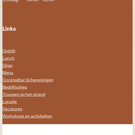
Links
Ontbijt
Lunch
Diner
Menu
Cocktailbar Scheveningen
Bedrijfsuitjes
Trouwen op het strand
Locatie
Vacatures
Workshops en activiteiten