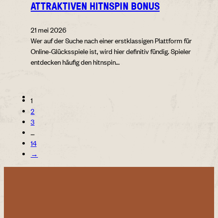
ATTRAKTIVEN HITNSPIN BONUS
21 mei 2026
Wer auf der Suche nach einer erstklassigen Plattform für
Online-Glücksspiele ist, wird hier definitiv fündig. Spieler
entdecken häufig den hitnspin…
1
2
3
…
14
→