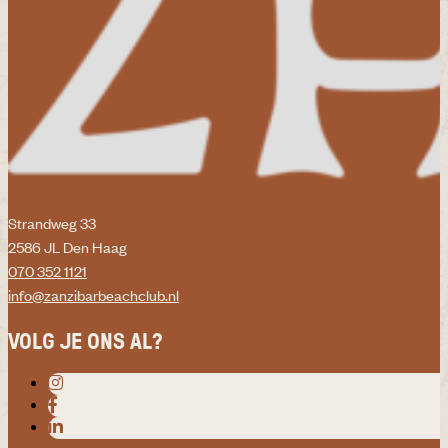
Strandweg 33
2586 JL Den Haag
070 352 1121
info@zanzibarbeachclub.nl
VOLG JE ONS AL?