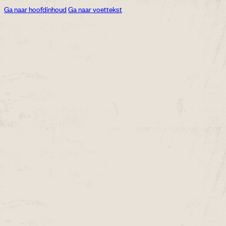
Ga naar hoofdinhoud
Ga naar voettekst