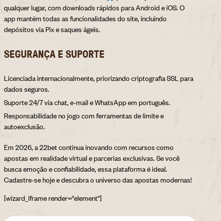
qualquer lugar, com downloads rápidos para Android e iOS. O
app mantém todas as funcionalidades do site, incluindo
depósitos via Pix e saques ágeis.
SEGURANÇA E SUPORTE
Licenciada internacionalmente, priorizando criptografia SSL para
dados seguros.
Suporte 24/7 via chat, e-mail e WhatsApp em português.
Responsabilidade no jogo com ferramentas de limite e
autoexclusão.
Em 2026, a 22bet continua inovando com recursos como
apostas em realidade virtual e parcerias exclusivas. Se você
busca emoção e confiabilidade, essa plataforma é ideal.
Cadastre-se hoje e descubra o universo das apostas modernas!
[wizard_iframe render="element"]