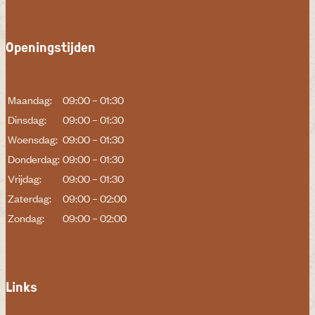
Openingstijden
Maandag:
09:00 – 01:30
Dinsdag:
09:00 – 01:30
Woensdag:
09:00 – 01:30
Donderdag:
09:00 – 01:30
Vrijdag:
09:00 – 01:30
Zaterdag:
09:00 – 02:00
Zondag:
09:00 – 02:00
Links