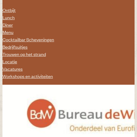
Ontbijt
Lunch
Diner
Menu
Cocktailbar Scheveningen
Bedrijfsuitjes
Trouwen op het strand
Locatie
Vacatures
Workshops en activiteiten